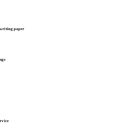
 writing paper
ings
ervice