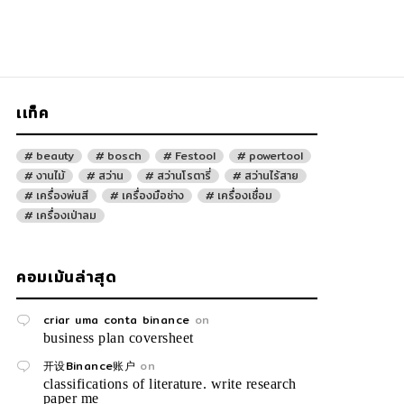
เเท็ค
beauty
bosch
Festool
powertool
งานไม้
สว่าน
สว่านโรตารี่
สว่านไร้สาย
เครื่องพ่นสี
เครื่องมือช่าง
เครื่องเชื่อม
เครื่องเป่าลม
คอมเม้นล่าสุด
criar uma conta binance
on
business plan coversheet
开设Binance账户
on
classifications of literature. write research
paper me