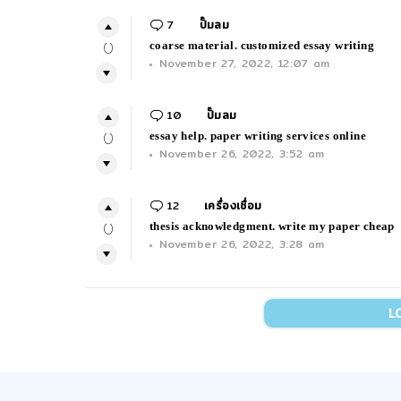
7
Comments
ปั๊มลม
coarse material. customized essay writing
0
November 27, 2022, 12:07 am
10
Comments
ปั๊มลม
essay help. paper writing services online
0
November 26, 2022, 3:52 am
12
Comments
เครื่องเชื่อม
thesis acknowledgment. write my paper cheap
0
November 26, 2022, 3:28 am
L