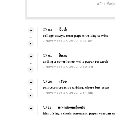
สมัครเพื่อรั
83
Comments
ปั๊มน้ำ
college essays. term papers writing service
0
November 27, 2022, 3:23 am
61
Comments
ปั๊มลม
ending a cover letter. write paper research
0
November 27, 2022, 2:59 am
29
Comments
เลื่อย
princeton creative writing. where buy essay
0
November 27, 2022, 2:34 am
11
Comments
เเกะกล่องเครื่องมือ
identifying a thesis statement. paper you can w
0