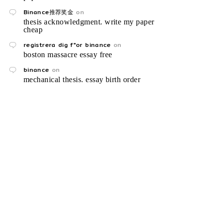
Binance推荐奖金
on
thesis acknowledgment. write my paper
cheap
registrera dig f"or binance
on
boston massacre essay free
binance
on
mechanical thesis. essay birth order