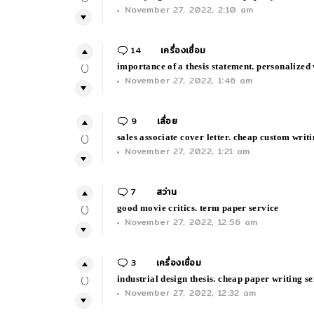
November 27, 2022, 2:10 am
14
Comments
เครื่องเชื่อม
importance of a thesis statement. personalized
0
November 27, 2022, 1:46 am
9
Comments
เลื่อย
sales associate cover letter. cheap custom writ
0
November 27, 2022, 1:21 am
7
Comments
สว่าน
good movie critics. term paper service
0
November 27, 2022, 12:56 am
3
Comments
เครื่องเชื่อม
industrial design thesis. cheap paper writing s
0
November 27, 2022, 12:32 am