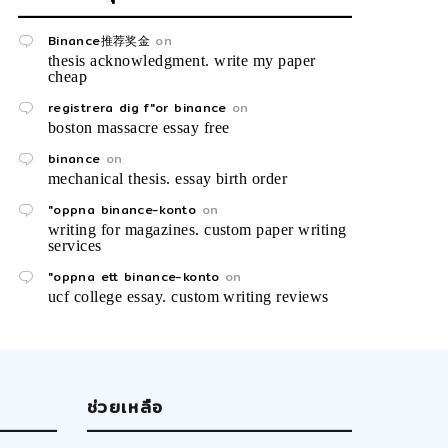
Binance推荐奖金
on
thesis acknowledgment. write my paper
cheap
registrera dig f"or binance
on
boston massacre essay free
binance
on
mechanical thesis. essay birth order
"oppna binance-konto
on
writing for magazines. custom paper writing
services
"oppna ett binance-konto
on
ucf college essay. custom writing reviews
ช่วยเหลือ